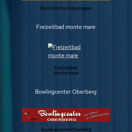
Barockkirche Eckenhagen
Freizeitbad monte mare
Freizeitbad
monte mare
Bowlingcenter Oberberg
Bowlingcenter Oberberg