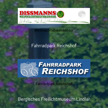
Weihnachtsbaumkontor
Fahrradpark Reichshof
Fahrradpark Reichshof
Bergisches Freilichtmuseum Lindlar